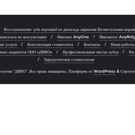
Восстановление зуба коронкой из диоксида циркония (безметалловая керам
аписаться на консультацию
Имплант AnyOne
Имплантат AnyRid
ие услуги
Консультация стоматолога
Контакты
Наши работы
анных пациентов ООО «ДИВО»
Профессиональная чистка зубов
Рас
Хирургическая стоматология
ология "ДИВО" .Все права защищены.
Платформа от
WordPress
&
Спроек