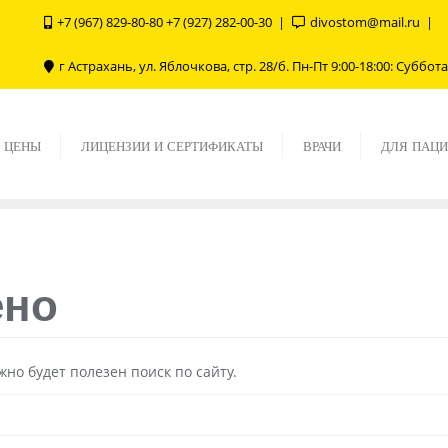
+7 (967) 829-80-80 +7 (927) 282-00-30
divostom@mail.ru
г Астрахань, ул. Яблочкова, стр. 28/б. Пн-Пт 9:00-18:00: Субб
 ЦЕНЫ
ЛИЦЕНЗИИ И СЕРТИФИКАТЫ
ВРАЧИ
ДЛЯ ПАЦ
ено
но будет полезен поиск по сайту.