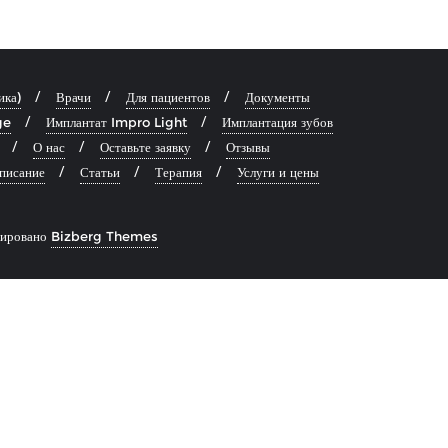
ика)
Врачи
Для пациентов
Документы
ge
Имплантат Impro Light
Имплантация зубов
О нас
Оставьте заявку
Отзывы
писание
Статьи
Терапия
Услуги и цены
тировано
Bizberg Themes